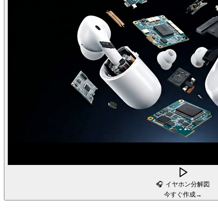
🎧
イヤホン分解図
今すぐ作成
→