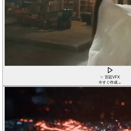
✨
宮廷VFX
今すぐ作成
→