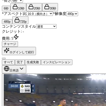
*
長さ
6秒
10秒
20秒
30秒
*
アスペクト比
*
解像度
480p
720p
コンテンツスタイル
クレジット: -
費用: 5
チャージ
ログインして続行
すべて
完了
生成失敗
インスピレーション
日本語