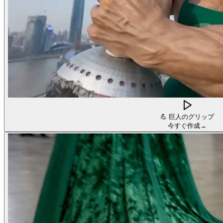
💪
巨人のグリップ
今すぐ作成
→