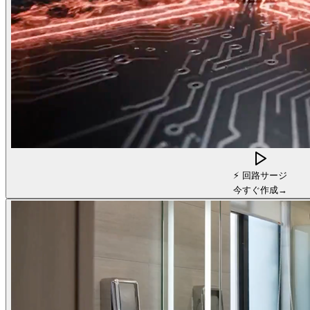
⚡
回路サージ
今すぐ作成
→