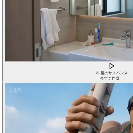
🧼
鏡のサスペンス
今すぐ作成
→