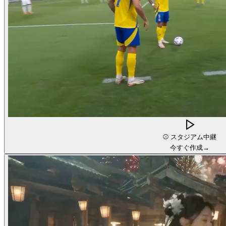
⚾
スタジアム中継
今すぐ作成
→