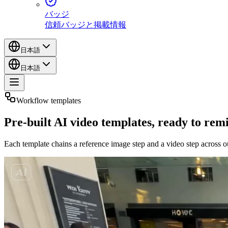
バッジ
信頼バッジと掲載情報
日本語
日本語
Workflow templates
Pre-built AI video templates, ready to rem
Each template chains a reference image step and a video step across o