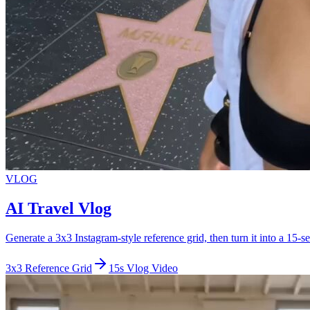
VLOG
AI Travel Vlog
Generate a 3x3 Instagram-style reference grid, then turn it into a 15-
3x3 Reference Grid
15s Vlog Video