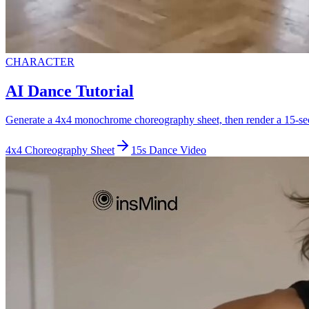
CHARACTER
AI Dance Tutorial
Generate a 4x4 monochrome choreography sheet, then render a 15-seco
4x4 Choreography Sheet
15s Dance Video