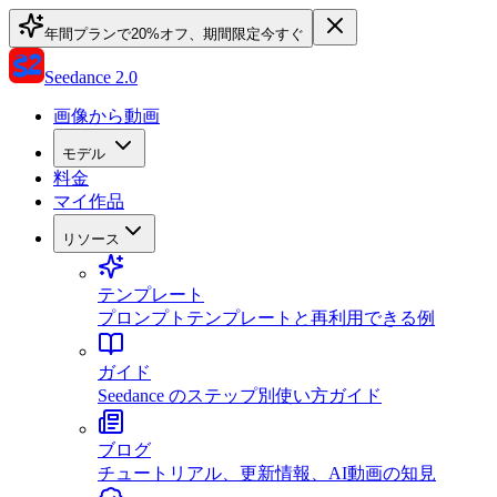
年間プランで20%オフ、期間限定
今すぐ
Seedance 2.0
画像から動画
モデル
料金
マイ作品
リソース
テンプレート
プロンプトテンプレートと再利用できる例
ガイド
Seedance のステップ別使い方ガイド
ブログ
チュートリアル、更新情報、AI動画の知見